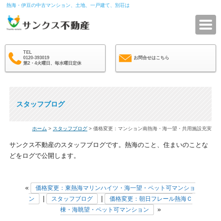
熱海・伊豆の中古マンション、土地、一戸建て、別荘は
サ
TEL
0120-393019
お問合せはこちら
第2・4火曜日、毎水曜日定休
スタッフブログ
ホーム
>
スタッフブログ
> 価格変更：マンション南熱海・海一望・共用施設充実
サンクス不動産のスタッフブログです。熱海のこと、住まいのことな
どをログで公開します。
«
価格変更：東熱海マリンハイツ・海一望・ペット可マンショ
|
|
ン
スタッフブログ
価格変更：朝日フレール熱海Ｃ
»
棟・海眺望・ペット可マンション