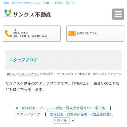
熱海・伊豆の中古マンション、土地、一戸建て、別荘は
サ
TEL
0120-393019
お問合せはこちら
第2・4火曜日、毎水曜日定休
スタッフブログ
ホーム
>
スタッフブログ
> 価格変更：ライオンズタワー奥湯河原・山並み望むマンション
サンクス不動産のスタッフブログです。熱海のこと、住まいのことな
どをログで公開します。
«
|
価格変更：プチモンド熱海・温泉大浴場付MS・最上階
|
スタッフブログ
価格変更：熱海市銀座町・2面道路に面し
»
た売ビル