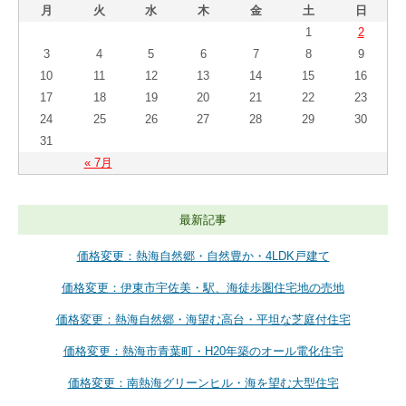
月
火
水
木
金
土
日
1
2
3
4
5
6
7
8
9
10
11
12
13
14
15
16
17
18
19
20
21
22
23
24
25
26
27
28
29
30
31
« 7月
最新記事
価格変更：熱海自然郷・自然豊か・4LDK戸建て
価格変更：伊東市宇佐美・駅、海徒歩圏住宅地の売地
価格変更：熱海自然郷・海望む高台・平坦な芝庭付住宅
価格変更：熱海市青葉町・H20年築のオール電化住宅
価格変更：南熱海グリーンヒル・海を望む大型住宅