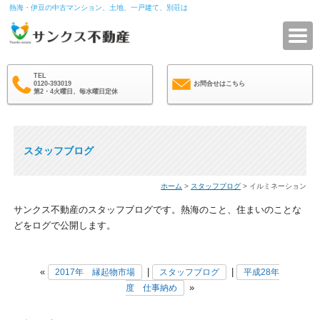
熱海・伊豆の中古マンション、土地、一戸建て、別荘は
サ
TEL
0120-393019
お問合せはこちら
第2・4火曜日、毎水曜日定休
スタッフブログ
ホーム
>
スタッフブログ
> イルミネーション
サンクス不動産のスタッフブログです。熱海のこと、住まいのことな
どをログで公開します。
«
|
|
2017年 縁起物市場
スタッフブログ
平成28年
»
度 仕事納め