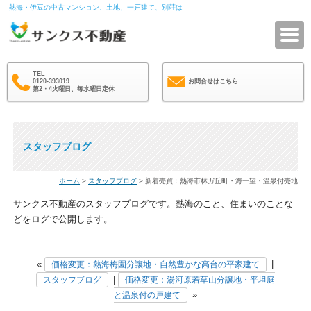
熱海・伊豆の中古マンション、土地、一戸建て、別荘は
サ
TEL
0120-393019
お問合せはこちら
第2・4火曜日、毎水曜日定休
スタッフブログ
ホーム
>
スタッフブログ
> 新着売買：熱海市林ガ丘町・海一望・温泉付売地
サンクス不動産のスタッフブログです。熱海のこと、住まいのことな
どをログで公開します。
«
|
価格変更：熱海梅園分譲地・自然豊かな高台の平家建て
|
スタッフブログ
価格変更：湯河原若草山分譲地・平坦庭
»
と温泉付の戸建て