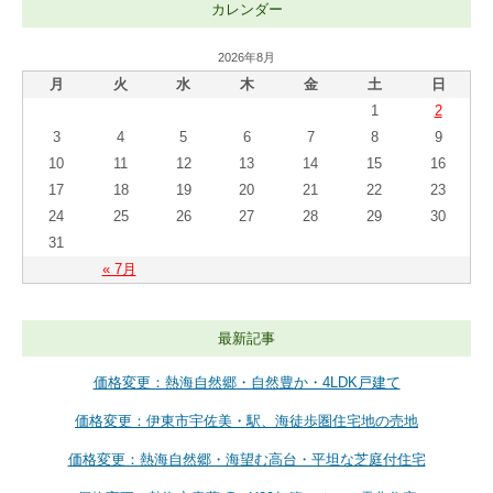
カレンダー
2026年8月
月
火
水
木
金
土
日
1
2
3
4
5
6
7
8
9
10
11
12
13
14
15
16
17
18
19
20
21
22
23
24
25
26
27
28
29
30
31
« 7月
最新記事
価格変更：熱海自然郷・自然豊か・4LDK戸建て
価格変更：伊東市宇佐美・駅、海徒歩圏住宅地の売地
価格変更：熱海自然郷・海望む高台・平坦な芝庭付住宅