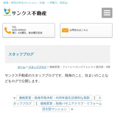
熱海・伊豆の中古マンション、土地、一戸建て、別荘は
サ
TEL
0120-393019
お問合せはこちら
第2・4火曜日、毎水曜日定休
スタッフブログ
ホーム
>
スタッフブログ
> 価格変更：フォーシーズンズフォレスト湯河原・4階
サンクス不動産のスタッフブログです。熱海のこと、住まいのことな
どをログで公開します。
«
|
価格変更：熱海市桜木町・H26年築生活便利な美邸
ス
|
タッフブログ
価格変更：熱海パサニアクラブ・リフォーム
»
済大型マンション