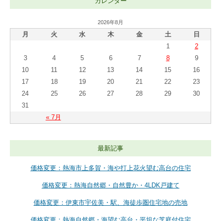
カレンダー
2026年8月
月
火
水
木
金
土
日
1
2
3
4
5
6
7
8
9
10
11
12
13
14
15
16
17
18
19
20
21
22
23
24
25
26
27
28
29
30
31
« 7月
最新記事
価格変更：熱海市上多賀・海や打上花火望む高台の住宅
価格変更：熱海自然郷・自然豊か・4LDK戸建て
価格変更：伊東市宇佐美・駅、海徒歩圏住宅地の売地
価格変更：熱海自然郷・海望む高台・平坦な芝庭付住宅