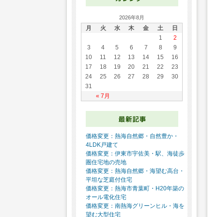
2026年8月
月
火
水
木
金
土
日
1
2
3
4
5
6
7
8
9
10
11
12
13
14
15
16
17
18
19
20
21
22
23
24
25
26
27
28
29
30
31
« 7月
価格変更：熱海自然郷・自然豊か・
4LDK戸建て
価格変更：伊東市宇佐美・駅、海徒歩
圏住宅地の売地
価格変更：熱海自然郷・海望む高台・
平坦な芝庭付住宅
価格変更：熱海市青葉町・H20年築の
オール電化住宅
価格変更：南熱海グリーンヒル・海を
望む大型住宅