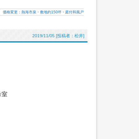
価格変更：熱海市泉・敷地約150坪・庭付和風戸
2019/11/05 [投稿者：松井]
号室