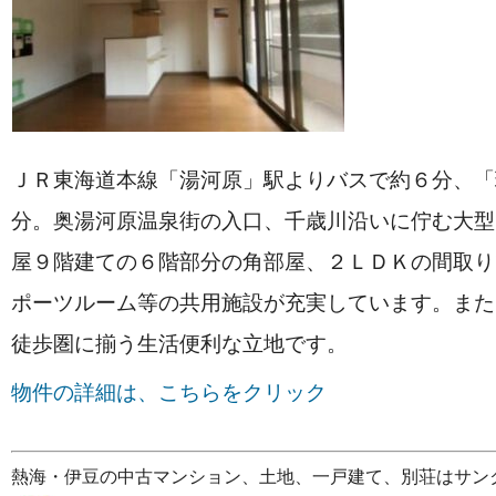
ＪＲ東海道本線「湯河原」駅よりバスで約６分、「
分。奥湯河原温泉街の入口、千歳川沿いに佇む大型
屋９階建ての６階部分の角部屋、２ＬＤＫの間取り
ポーツルーム等の共用施設が充実しています。また
徒歩圏に揃う生活便利な立地です。
物件の詳細は、こちらをクリック
熱海・伊豆の中古マンション、土地、一戸建て、別荘はサン