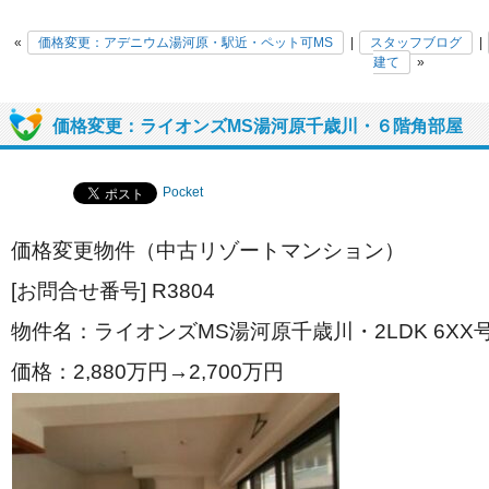
«
価格変更：アデニウム湯河原・駅近・ペット可MS
|
スタッフブログ
|
建て
»
価格変更：ライオンズMS湯河原千歳川・６階角部屋
Pocket
価格変更物件（中古リゾートマンション）
[お問合せ番号] R3804
物件名：ライオンズMS湯河原千歳川・2LDK 6XX
価格：2,880
万円→2,700万円