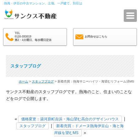
熱海・伊豆の中古マンション、土地、一戸建て、別荘は
サ
TEL
0120-393019
お問合せはこちら
第2・4火曜日、毎水曜日定休
スタッフブログ
ホーム
>
スタッフブログ
> 新着売買：熱海サニーハイツ・海望むリフォーム済MS
サンクス不動産のスタッフブログです。熱海のこと、住まいのことな
どをログで公開します。
«
|
価格変更：湯河原町吉浜・海山望む高台のデザインハウス
|
スタッフブログ
新着売買：ドメーヌ熱海伊豆山・海と海
»
岸線を望むMS