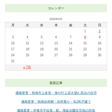
カレンダー
2026年8月
月
火
水
木
金
土
日
1
2
3
4
5
6
7
8
9
10
11
12
13
14
15
16
17
18
19
20
21
22
23
24
25
26
27
28
29
30
31
« 7月
最新記事
価格変更：熱海市上多賀・海や打上花火望む高台の住宅
価格変更：熱海自然郷・自然豊か・4LDK戸建て
価格変更：伊東市宇佐美・駅、海徒歩圏住宅地の売地