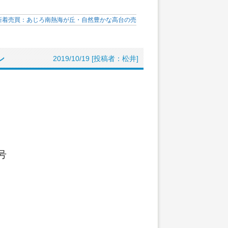
新着売買：あじろ南熱海が丘・自然豊かな高台の売
ン
2019/10/19 [投稿者：松井]
号