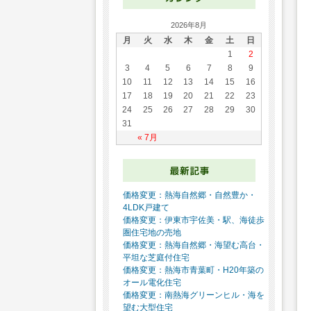
2026年8月
月
火
水
木
金
土
日
1
2
3
4
5
6
7
8
9
10
11
12
13
14
15
16
17
18
19
20
21
22
23
24
25
26
27
28
29
30
31
« 7月
価格変更：熱海自然郷・自然豊か・
4LDK戸建て
価格変更：伊東市宇佐美・駅、海徒歩
圏住宅地の売地
価格変更：熱海自然郷・海望む高台・
平坦な芝庭付住宅
価格変更：熱海市青葉町・H20年築の
オール電化住宅
価格変更：南熱海グリーンヒル・海を
望む大型住宅