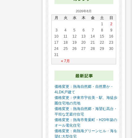
2026年8月
月
火
水
木
金
土
日
1
2
3
4
5
6
7
8
9
10
11
12
13
14
15
16
17
18
19
20
21
22
23
24
25
26
27
28
29
30
31
« 7月
価格変更：熱海自然郷・自然豊か・
4LDK戸建て
価格変更：伊東市宇佐美・駅、海徒歩
圏住宅地の売地
価格変更：熱海自然郷・海望む高台・
平坦な芝庭付住宅
価格変更：熱海市青葉町・H20年築の
オール電化住宅
価格変更：南熱海グリーンヒル・海を
望む大型住宅