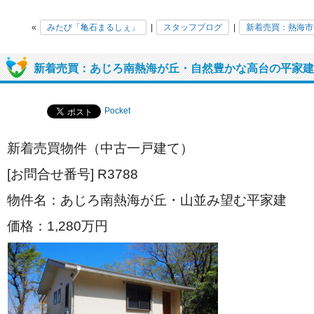
«
みたび「亀石まるしぇ」
|
スタッフブログ
|
新着売買：熱海市
新着売買：あじろ南熱海が丘・自然豊かな高台の平家建
Pocket
新着売買物件（中古一戸建て）
[お問合せ番号] R3788
物件名：あじろ南熱海が丘・山並み望む平家建
価格：1,280万円