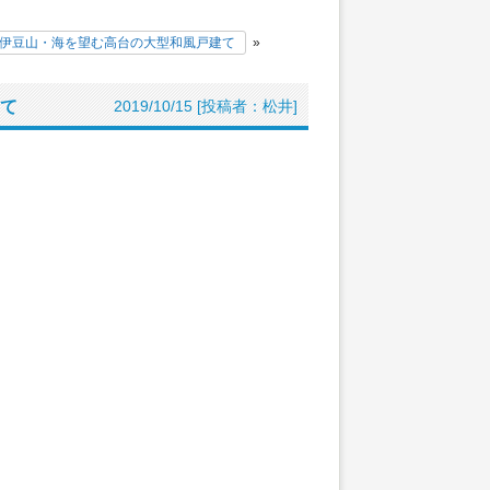
伊豆山・海を望む高台の大型和風戸建て
»
て
2019/10/15 [投稿者：松井]