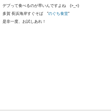
デブって食べるのが早いんですよね (>_<)
多賀 長浜海岸すぐそば ”
のぐち食堂
”
是非一度、お試しあれ！