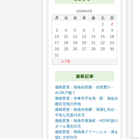
2026年8月
月
火
水
木
金
土
日
1
2
3
4
5
6
7
8
9
10
11
12
13
14
15
16
17
18
19
20
21
22
23
24
25
26
27
28
29
30
31
« 7月
価格変更：熱海自然郷・自然豊か・
4LDK戸建て
価格変更：伊東市宇佐美・駅、海徒歩
圏住宅地の売地
価格変更：熱海自然郷・海望む高台・
平坦な芝庭付住宅
価格変更：熱海市青葉町・H20年築の
オール電化住宅
価格変更：南熱海グリーンヒル・海を
望む大型住宅