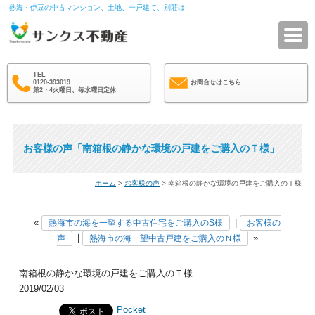
熱海・伊豆の中古マンション、土地、一戸建て、別荘は
サ
TEL
0120-393019
お問合せはこちら
第2・4火曜日、毎水曜日定休
お客様の声「南箱根の静かな環境の戸建をご購入のＴ様」
ホーム
>
お客様の声
> 南箱根の静かな環境の戸建をご購入のＴ様
«
|
熱海市の海を一望する中古住宅をご購入のS様
お客様の
|
»
声
熱海市の海一望中古戸建をご購入のＮ様
南箱根の静かな環境の戸建をご購入のＴ様
2019/02/03
Pocket