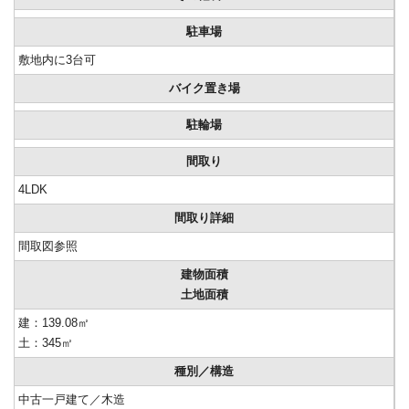
駐車場
敷地内に3台可
バイク置き場
駐輪場
間取り
4LDK
間取り詳細
間取図参照
建物面積
土地面積
建：139.08㎡
土：345㎡
種別／構造
中古一戸建て／木造