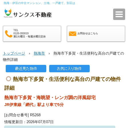
熱海・伊豆の中古マンション、土地、一戸建て、別荘は
サ
TEL
0120-393019
お問合せはこちら
第2火曜日・毎週水曜日定休
トップページ
›
熱海市
› 熱海市下多賀・生活便利な高台の戸建ての
物件詳細
熱海市下多賀・生活便利な高台の戸建ての物件
詳細
熱海市下多賀・海眺望・レンガ調の洋風邸宅
JR伊東線「網代」駅より車で5分
[お問合せ番号] R5268
情報更新日：2026年07月07日