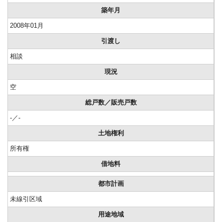
築年月
2008年01月
引渡し
相談
現況
空
総戸数／販売戸数
-／-
土地権利
所有権
借地料
都市計画
未線引区域
用途地域