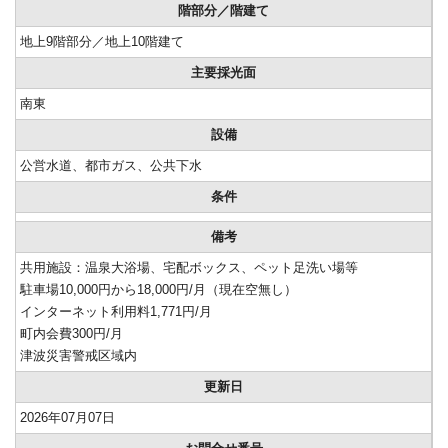
階部分／階建て
地上9階部分／地上10階建て
主要採光面
南東
設備
公営水道、都市ガス、公共下水
条件
備考
共用施設：温泉大浴場、宅配ボックス、ペット足洗い場等
駐車場10,000円から18,000円/月（現在空無し）
インターネット利用料1,771円/月
町内会費300円/月
津波災害警戒区域内
更新日
2026年07月07日