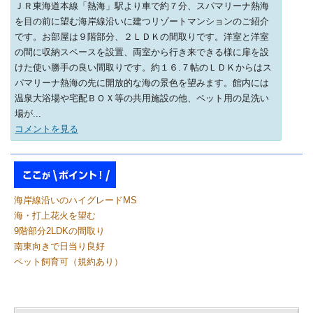
ＪＲ東海道本線「熱海」駅より車で約７分、スパマリーナ熱海
を目の前に望む海岸線沿いに建つリゾートマンションのご紹介
です。お部屋は９階部分、２ＬＤＫの間取りです。洋室と洋室
の間に収納スペースを設置、両室から行き来できる様に扉を設
けた使い勝手の良い間取りです。約１６.７帖のＬＤＫからはス
パマリーナ熱海の先に開放的な海の景色を望みます。館内には
温泉大浴場や宅配ＢＯＸ等の共用施設の他、ペット用の足洗い
場が...
コメントを見る
海岸線沿いのハイグレードMS
海・打上花火を望む
9階部分2LDKの間取り
南東向きで日当り良好
ペット飼育可（規約あり）