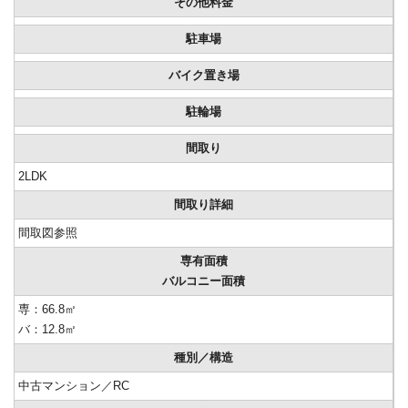
その他料金
駐車場
バイク置き場
駐輪場
間取り
2LDK
間取り詳細
間取図参照
専有面積
バルコニー面積
専：66.8㎡
バ：12.8㎡
種別／構造
中古マンション／RC