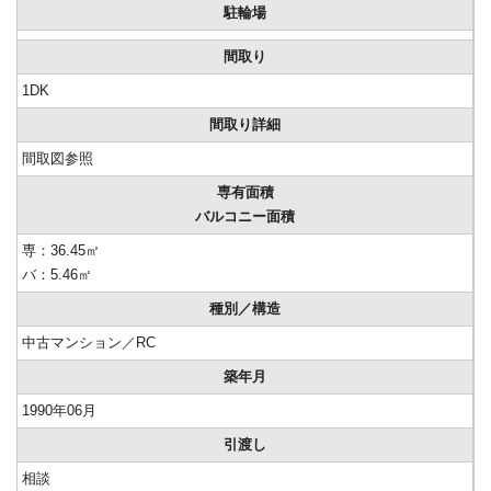
駐輪場
間取り
1DK
間取り詳細
間取図参照
専有面積
バルコニー面積
専：36.45㎡
バ：5.46㎡
種別／構造
中古マンション／RC
築年月
1990年06月
引渡し
相談