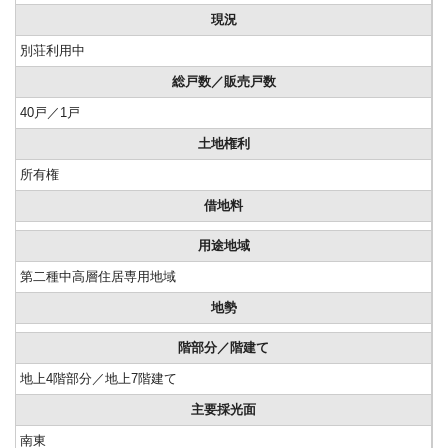
現況
別荘利用中
総戸数／販売戸数
40戸／1戸
土地権利
所有権
借地料
用途地域
第二種中高層住居専用地域
地勢
階部分／階建て
地上4階部分／地上7階建て
主要採光面
南東