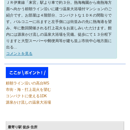
ＪＲ伊東線「来宮」駅より車で約３分。熱海梅園から南熱海方
面へ向かう頼朝ライン沿いに建つ温泉大浴場付マンションのご
紹介です。お部屋は４階部分、コンパクトな１ＤＫの間取りで
す。バルコニーに出ますと左手側には街並みの先に熱海港を望
み、年に数回開催される打上花火をお楽しみいただけます。館
内には源泉かけ流しの温泉大浴場を完備。徒歩にて１３分程下
りますと大型スーパーや郵便局等が建ち並ぶ市街中心地方面に
出る...
コメントを見る
頼朝ライン沿いの高台MS
市街・海・打上花火を望む
コンパクトに使える1DK
源泉かけ流しの温泉大浴場