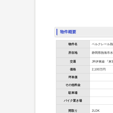
物件名
ベルクレール熱
静岡県熱海市
所在地
交通
JR伊東線 『来
価格
2,100万円
坪単価
その他料金
駐車場
バイク置き場
間取り
2LDK