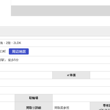
海・2階・2LDK
水口町
宮駅』 徒歩5分
㎡単価
駐輪場
専有
間取り詳細
間取図参照