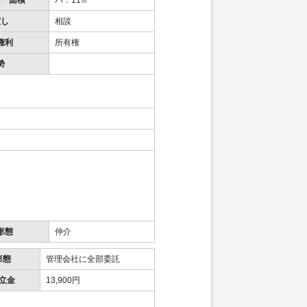
ニー面積
バ：11㎡
渡し
相談
権利
所有権
勢
形態
仲介
形態
管理会社に全部委託
立金
13,900円