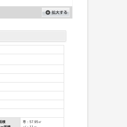
面積
専：57.95㎡