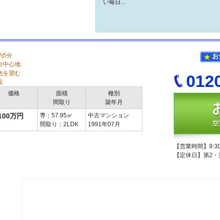
い毎日...
約5分
街中心地
色を望む
012
設
価格
面積
種別
間取り
築年月
,100万円
専：57.95㎡
中古マンション
間取り：2LDK
1991年07月
【営業時間】9:30
【定休日】第2・