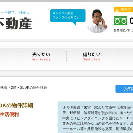
物件の
、一戸建て、別荘は
サンクス不動産
サンクス不動産
スタッフの松井です
買いたい
売りたい
借りたい
熱海・2階・2LDKの物件詳細
DKの物件詳細
ＪＲ伊東線「来宮」駅より市街中心地方面
所、郵便局、診療所等が徒歩圏内に揃った
で生活便利
中央にリビングダイニングを設けた２ＬＤ
並みの先に緑豊かな山の景色を望みます。
ーツルーム等の共用施設も充実。周辺環境