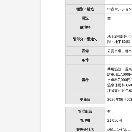
種別／構造
中古マンション
現況
空
借地料
地上2階部分／
階部分／階建て
階・地下1階建
設備
公営水道、都市
条件
共用施設：温泉
駐車場17,000
備考
水道料7,000円
温泉使用料3,60
埋蔵文化財包蔵
更新日
2026年06月02
管理組合
有
管理費
21,050円
管理会社名
(株)エンゼル