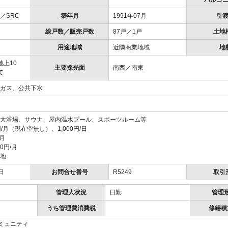
バルコ
／SRC
築年月
1991年07月
引
総戸数／販売戸数
87戸／1戸
土地
用途地域
近隣商業地域
地
地上10
主要採光面
南西／南東
て
ガス、公共下水
大浴場、サウナ、屋内温水プール、スポーツルーム等
円/月（現在空無し）、1,000円/日
/月
0円/月
地
日
お問合せ番号
R5249
取引
管理人状況
日勤
管理
うち管理費消費税
修繕積
コミュニティ